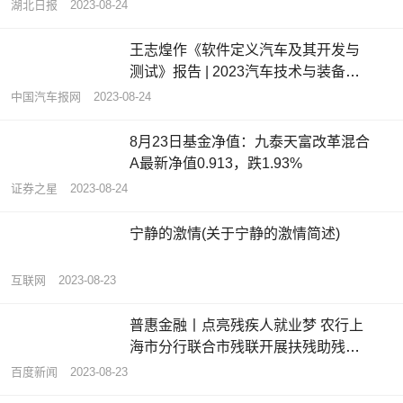
湖北日报
2023-08-24
​王志煌作《软件定义汽车及其开发与
测试》报告 | 2023汽车技术与装备发
展论坛
中国汽车报网
2023-08-24
8月23日基金净值：九泰天富改革混合
A最新净值0.913，跌1.93%
证券之星
2023-08-24
宁静的激情(关于宁静的激情简述)
互联网
2023-08-23
普惠金融丨点亮残疾人就业梦 农行上
海市分行联合市残联开展扶残助残专
项行动
百度新闻
2023-08-23