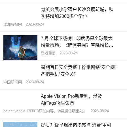
育英会展小学落户长沙会展新城，秋
季将增加2000多个学位
潇湘晨报网
2023-08-24
7 月全球下载榜：印度仍是全球最大
增量市场；《暗区突围》空降增长榜
TOP 3
游戏葡萄
2023-08-24
暑期百日安全竞赛丨拧紧网络“安全阀”
严把手机“安全关”
中国新闻网
2023-08-24
Apple Vision Pro新专利，涉及
AirTags衍生设备
patentlyapple「93913原创内容，转载请注明出处」
2023-08-24
提质升级呈现出诸多亮点 消费“主引