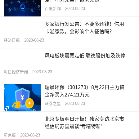
百度新闻
2023-08-23
多家银行发公告：不要多还钱！信用
卡溢缴款，会影响个人征信吗？
经济日报
2023-08-23
风电板块震荡走低 联德股份触及跌停
每日经济新闻
2023-08-23
瑞晨环保（301273）8月22日主力资
金净买入274.21万元
证券之星
2023-08-23
北京专板明日开板！独家专访北京市
经信局苏国斌谈“专精特新”
新京报
2023-08-23