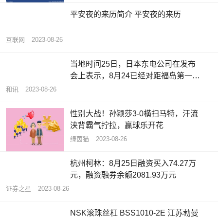
平安夜的来历简介 平安夜的来历
互联网
2023-08-26
当地时间25日，日本东电公司在发布
会上表示，8月24已经对距福岛第一核
电厂3公里内的10个监测点进行了采
和讯
2023-08-26
样，测量出的放射性物质氚浓度的分
析值与预估浓度几乎相同，低于每升
性别大战！孙颖莎3-0横扫马特，汗流
1500贝克勒尔（日本饮用水氚含量上
浃背霸气拧拉，赢球乐开花
限）
绿茵猫
2023-08-26
杭州柯林：8月25日融资买入74.27万
元，融资融券余额2081.93万元
证券之星
2023-08-26
NSK滚珠丝杠 BSS1010-2E 江苏勃曼