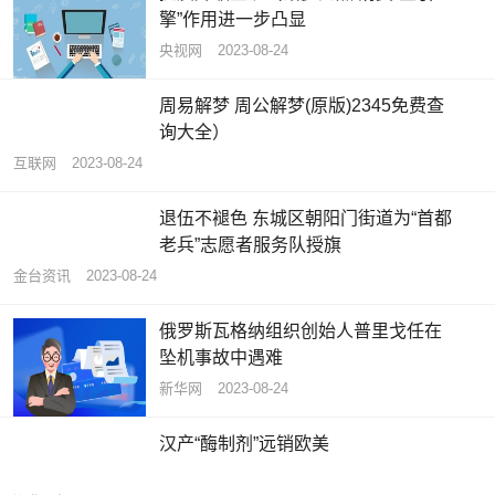
擎”作用进一步凸显
央视网
2023-08-24
周易解梦 周公解梦(原版)2345免费查
询大全）
互联网
2023-08-24
退伍不褪色 东城区朝阳门街道为“首都
老兵”志愿者服务队授旗
金台资讯
2023-08-24
俄罗斯瓦格纳组织创始人普里戈任在
坠机事故中遇难
新华网
2023-08-24
汉产“酶制剂”远销欧美