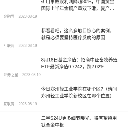
矿山事故致利润降超80%，中国黄金
国际上半年金铜产量双下滑，复产时
间未知
金融界
2023-08-19
都看看吧，这么多触目惊心的案例，
就是必须要坚持医疗反腐的原因
互联网
2023-08-19
8月18日基金净值：招商中证畜牧养殖
ETF最新净值0.7242，跌2.02%
证券之星
2023-08-19
今日郑州轻工业学院在哪个区?（请问
郑州轻工业学院新校区在哪个位置）
互联网
2023-08-19
三星S24U更多细节曝光，将有望换用
钛合金中框