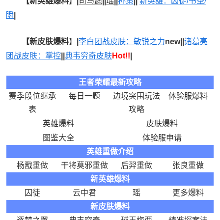
【
新英雄爆料
】
|
司马懿
|
|
瑶
|
|
孙策
|
|
新英雄：囚徒/书圣/
瞬
|
【新
皮肤爆料
】
|
李白团战皮肤：敏锐之力
new
||
诸葛亮
团战皮肤：掌控
|
|
典韦穷奇皮肤
Hot!!
|
王者荣耀最新攻略
赛季段位继承
每日一题
边境突围玩法
体验服爆料
表
攻略
英雄爆料
皮肤爆料
图鉴大全
体验服申请
英雄重做介绍
杨戬重做
干将莫邪重做
后羿重做
张良重做
新英雄爆料
囚徒
云中君
瑶
更多爆料
新皮肤爆料