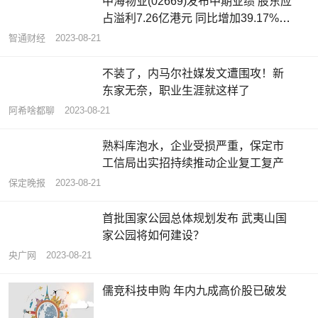
中海物业(02669)发布中期业绩 股东应
占溢利7.26亿港元 同比增加39.17%
拟派发中期股息每股5.5港仙
智通财经
2023-08-21
不装了，内马尔社媒发文遭围攻！新
东家无奈，职业生涯就这样了
阿希啥都聊
2023-08-21
熟料库泡水，企业受损严重，保定市
工信局出实招持续推动企业复工复产
保定晚报
2023-08-21
首批国家公园总体规划发布 武夷山国
家公园将如何建设？
央广网
2023-08-21
儒竞科技申购 年内九成高价股已破发