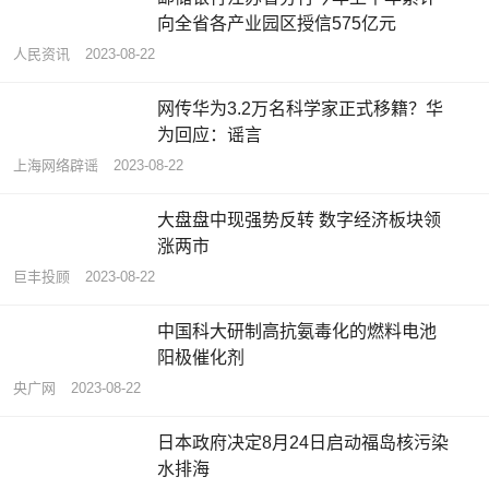
向全省各产业园区授信575亿元
人民资讯
2023-08-22
网传华为3.2万名科学家正式移籍？华
为回应：谣言
上海网络辟谣
2023-08-22
大盘盘中现强势反转 数字经济板块领
涨两市
巨丰投顾
2023-08-22
中国科大研制高抗氨毒化的燃料电池
阳极催化剂
央广网
2023-08-22
日本政府决定8月24日启动福岛核污染
水排海