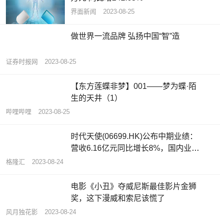
界面新闻
2023-08-25
做世界一流品牌 弘扬中国“智”造
证券时报网
2023-08-25
【东方莲蝶非梦】001——梦为蝶·陌
生的天井（1）
哔哩哔哩
2023-08-25
时代天使(06699.HK)公布中期业绩：
营收6.16亿元同比增长8%，国内业务
稳健增长，继续推进国际化业务布局
格隆汇
2023-08-24
电影《小丑》夺威尼斯最佳影片金狮
奖，这下漫威和索尼该慌了
风月独花影
2023-08-24