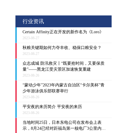
行业资讯
Certain Affinity正在开发的新作名为《Loro》
2023-08-27
秋粮关键期如何力夺丰收、稳保口粮安全？
2023-08-27
众志成城 防汛救灾丨“既要抢时间，又要保质
量”——黑龙江受灾景区加速恢复重建
2023-08-26
“蒙动少年”2023年内蒙古自治区“卡尔美杯”青
少年游泳俱乐部联赛举行
2023-08-26
平安夜的来历简介 平安夜的来历
2023-08-26
当地时间25日，日本东电公司在发布会上表
示，8月24已经对距福岛第一核电厂3公里内的