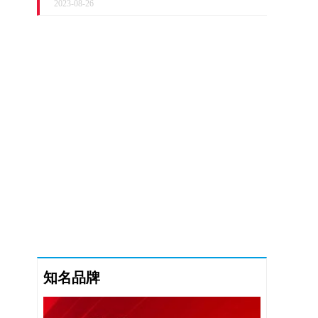
10个监测点进行了采样，测量出的放射性物质
2023-08-26
氚浓度的分析值与预估浓度几乎相同，低于每
升1500贝克勒尔（日本饮用水氚含量上限）
知名品牌