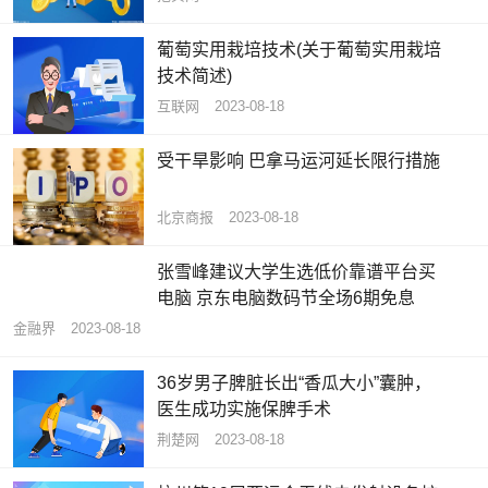
葡萄实用栽培技术(关于葡萄实用栽培
技术简述)
互联网
2023-08-18
受干旱影响 巴拿马运河延长限行措施
北京商报
2023-08-18
张雪峰建议大学生选低价靠谱平台买
电脑 京东电脑数码节全场6期免息
金融界
2023-08-18
36岁男子脾脏长出“香瓜大小”囊肿，
医生成功实施保脾手术
荆楚网
2023-08-18