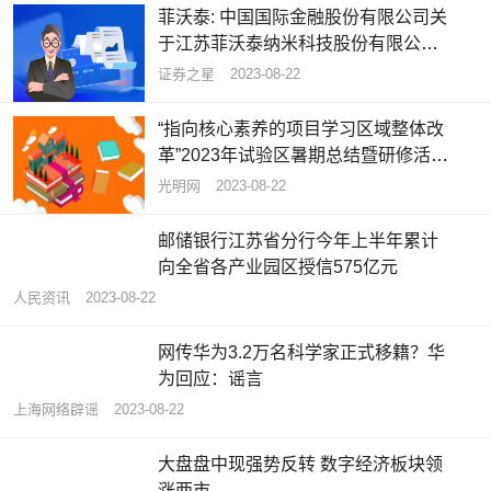
菲沃泰: 中国国际金融股份有限公司关
于江苏菲沃泰纳米科技股份有限公司
使用暂时闲置募集资金进行现金管理
证券之星
2023-08-22
的核查意见
“指向核心素养的项目学习区域整体改
革”2023年试验区暑期总结暨研修活动
举办
光明网
2023-08-22
邮储银行江苏省分行今年上半年累计
向全省各产业园区授信575亿元
人民资讯
2023-08-22
网传华为3.2万名科学家正式移籍？华
为回应：谣言
上海网络辟谣
2023-08-22
大盘盘中现强势反转 数字经济板块领
涨两市