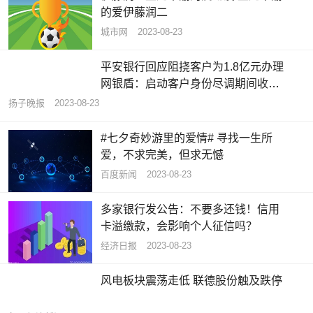
的爱伊藤润二
城市网
2023-08-23
平安银行回应阻挠客户为1.8亿元办理
网银盾：启动客户身份尽调期间收到
司法冻结指令
扬子晚报
2023-08-23
#七夕奇妙游里的爱情# 寻找一生所
爱，不求完美，但求无憾
百度新闻
2023-08-23
多家银行发公告：不要多还钱！信用
卡溢缴款，会影响个人征信吗？
经济日报
2023-08-23
风电板块震荡走低 联德股份触及跌停