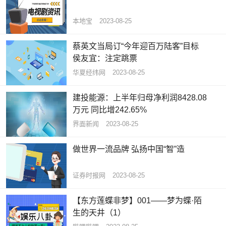
本地宝
2023-08-25
蔡英文当局订“今年迎百万陆客”目标
侯友宜：注定跳票
华夏经纬网
2023-08-25
建投能源：上半年归母净利润8428.08
万元 同比增242.65%
界面新闻
2023-08-25
做世界一流品牌 弘扬中国“智”造
证券时报网
2023-08-25
【东方莲蝶非梦】001——梦为蝶·陌
生的天井（1）