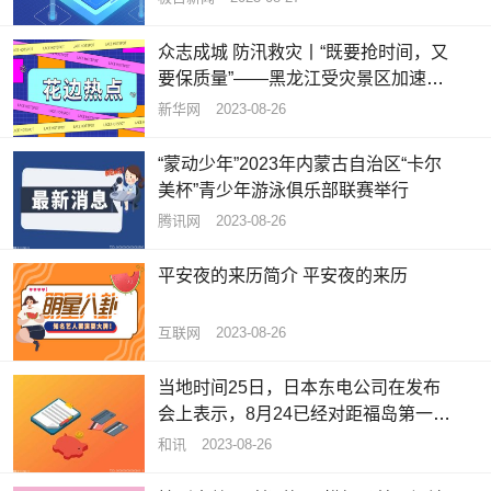
众志成城 防汛救灾丨“既要抢时间，又
要保质量”——黑龙江受灾景区加速恢
复重建
新华网
2023-08-26
“蒙动少年”2023年内蒙古自治区“卡尔
美杯”青少年游泳俱乐部联赛举行
腾讯网
2023-08-26
平安夜的来历简介 平安夜的来历
互联网
2023-08-26
当地时间25日，日本东电公司在发布
会上表示，8月24已经对距福岛第一核
电厂3公里内的10个监测点进行了采
和讯
2023-08-26
样，测量出的放射性物质氚浓度的分