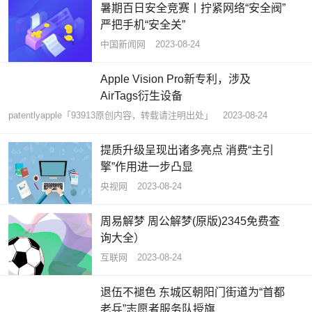
暑期百日安全竞赛丨拧紧网络“安全阀”
严把手机“安全关”
中国新闻网
2023-08-24
Apple Vision Pro新专利，涉及
AirTags衍生设备
patentlyapple「93913原创内容，转载请注明出处」
2023-08-24
提质升级呈现出诸多亮点 消费“主引
擎”作用进一步凸显
央视网
2023-08-24
周易解梦 周公解梦(原版)2345免费查
询大全）
互联网
2023-08-24
退伍不褪色 东城区朝阳门街道为“首都
老兵”志愿者服务队授旗