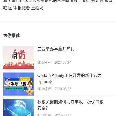
着学童们正式步入知书识礼的人生新阶段。文/本报记者 黄媛
艳 图/本报记者 王程龙
为你推荐
三亚举办学童开笔礼
海南日报
2023-08-27
Certain Affinity正在开发的新作名为
《Loro》
3DM编译
2023-08-27
秋粮关键期如何力夺丰收、稳保口粮
安全？
极目新闻
2023-08-27