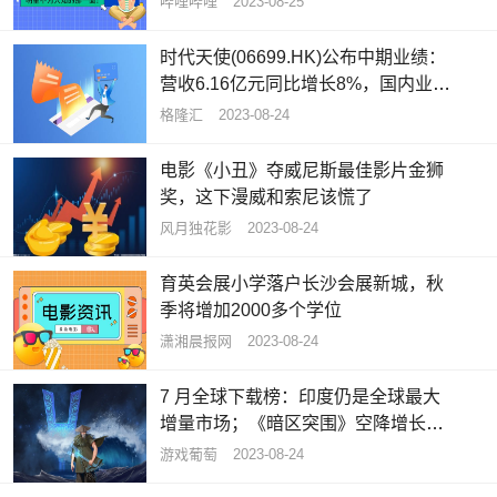
哔哩哔哩
2023-08-25
时代天使(06699.HK)公布中期业绩：
营收6.16亿元同比增长8%，国内业务
稳健增长，继续推进国际化业务布局
格隆汇
2023-08-24
电影《小丑》夺威尼斯最佳影片金狮
奖，这下漫威和索尼该慌了
风月独花影
2023-08-24
育英会展小学落户长沙会展新城，秋
季将增加2000多个学位
潇湘晨报网
2023-08-24
7 月全球下载榜：印度仍是全球最大
增量市场；《暗区突围》空降增长榜
TOP 3
游戏葡萄
2023-08-24