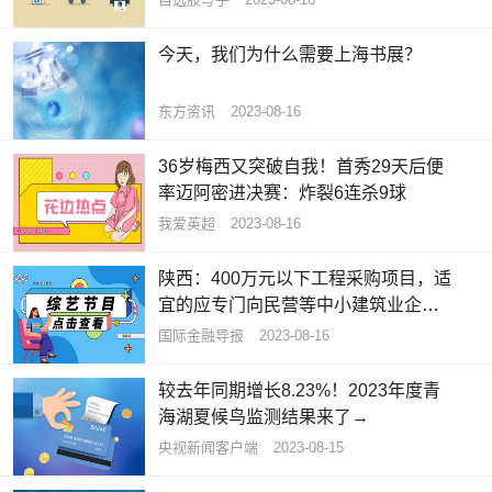
今天，我们为什么需要上海书展？
东方资讯
2023-08-16
36岁梅西又突破自我！首秀29天后便
率迈阿密进决赛：炸裂6连杀9球
我爱英超
2023-08-16
陕西：400万元以下工程采购项目，适
宜的应专门向民营等中小建筑业企业
采购
国际金融导报
2023-08-16
较去年同期增长8.23%！2023年度青
海湖夏候鸟监测结果来了→
央视新闻客户端
2023-08-15