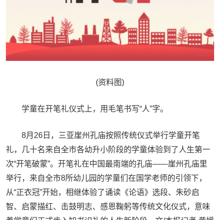
(资料图)
学童在开笔礼仪式上，用毛笔书写“人”字。
8月26日，三亚崖州孔庙按照传统仪式举行学童开笔
礼，几十名来自全市各幼升小阶段的学童体验到了人生第一
次“开笔破蒙”。开笔礼在中国最南端的孔庙——崖州孔庙里
举行，来自全市8所幼儿园的学童们在国学老师的引领下，
从“正衣冠”开始，相继体验了诵读《论语》选段、朱砂启
智、启蒙描红、击鼓明志、感恩鞠躬等传统文化仪式，意味