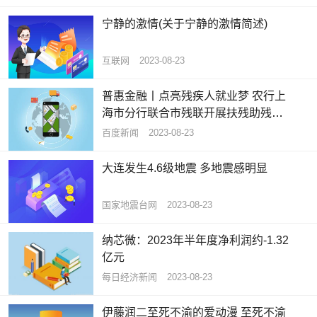
宁静的激情(关于宁静的激情简述)
互联网
2023-08-23
普惠金融丨点亮残疾人就业梦 农行上
海市分行联合市残联开展扶残助残专
项行动
百度新闻
2023-08-23
大连发生4.6级地震 多地震感明显
国家地震台网
2023-08-23
纳芯微：2023年半年度净利润约-1.32
亿元
每日经济新闻
2023-08-23
伊藤润二至死不渝的爱动漫 至死不渝