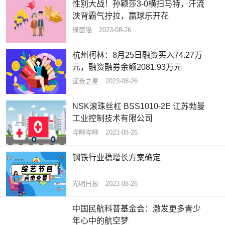
析值与预估浓度几乎相同，低于每升
性别大战！孙颖莎3-0横扫马特，汗流
1500贝克勒尔（日本饮用水氚含量上
浃背霸气拧拉，赢球乐开花
限）
绿茵猫
2023-08-26
杭州柯林：8月25日融资买入74.27万
元，融资融券余额2081.93万元
证券之星
2023-08-26
NSK滚珠丝杠 BSS1010-2E 江苏勃曼
工业控制技术有限公司
哔哩哔哩
2023-08-26
钢铁行业稳增长方案确定
光明日报
2023-08-26
中国民航科普基金会：激发更多青少
年心中的航空梦