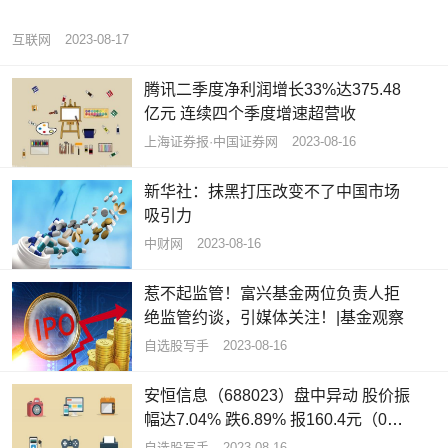
互联网
2023-08-17
腾讯二季度净利润增长33%达375.48
亿元 连续四个季度增速超营收
上海证券报·中国证券网
2023-08-16
新华社：抹黑打压改变不了中国市场
吸引力
中财网
2023-08-16
惹不起监管！富兴基金两位负责人拒
绝监管约谈，引媒体关注！|基金观察
自选股写手
2023-08-16
安恒信息（688023）盘中异动 股价振
幅达7.04% 跌6.89% 报160.4元（08-
16）
自选股写手
2023-08-16