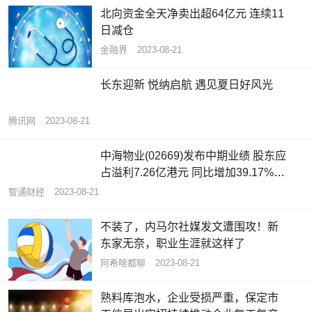
北向资金全天净卖出超64亿元 连续11
日减仓
金融界
2023-08-21
长东迎新 悦纳启航 遇见夏日好风光
腾讯网
2023-08-21
中海物业(02669)发布中期业绩 股东应
占溢利7.26亿港元 同比增加39.17%
拟派发中期股息每股5.5港仙
智通财经
2023-08-21
不装了，内马尔社媒发文遭围攻！新
东家无奈，职业生涯就这样了
阿希啥都聊
2023-08-21
熟料库泡水，企业受损严重，保定市