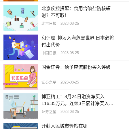
北京疾控提醒：食用含碘盐防核辐
射？不可取！
北京日报
2023-08-25
和评理 |排污入海危害世界 日本必将
付出代价
中国日报
2023-08-25
国金证券：给予应流股份买入评级
证券之星
2023-08-25
博亚精工：8月24日融资净买入
116.35万元，连续3日累计净买入
190.41万元
证券之星
2023-08-25
开封人民城市驿站在哪