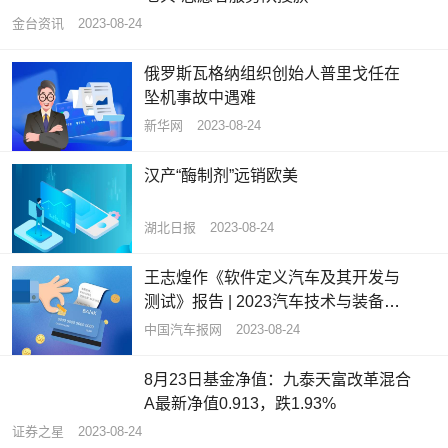
金台资讯
2023-08-24
俄罗斯瓦格纳组织创始人普里戈任在
坠机事故中遇难
新华网
2023-08-24
汉产“酶制剂”远销欧美
湖北日报
2023-08-24
​王志煌作《软件定义汽车及其开发与
测试》报告 | 2023汽车技术与装备发
展论坛
中国汽车报网
2023-08-24
8月23日基金净值：九泰天富改革混合
A最新净值0.913，跌1.93%
证券之星
2023-08-24