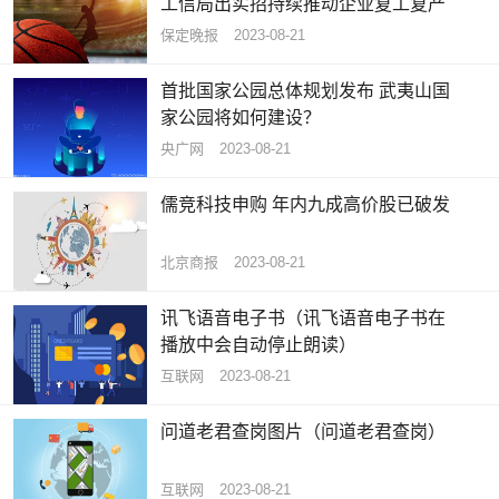
工信局出实招持续推动企业复工复产
保定晚报
2023-08-21
首批国家公园总体规划发布 武夷山国
家公园将如何建设？
央广网
2023-08-21
儒竞科技申购 年内九成高价股已破发
北京商报
2023-08-21
讯飞语音电子书（讯飞语音电子书在
播放中会自动停止朗读）
互联网
2023-08-21
问道老君查岗图片（问道老君查岗）
互联网
2023-08-21