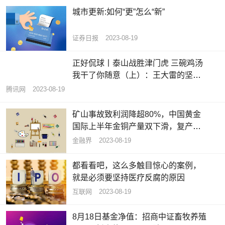
城市更新:如何“更”怎么“新”
证券日报
2023-08-19
正好侃球丨泰山战胜津门虎 三碗鸡汤
我干了你随意（上）：王大雷的坚守
换来球迷的鼎力支持
腾讯网
2023-08-19
矿山事故致利润降超80%，中国黄金
国际上半年金铜产量双下滑，复产时
间未知
金融界
2023-08-19
都看看吧，这么多触目惊心的案例，
就是必须要坚持医疗反腐的原因
互联网
2023-08-19
8月18日基金净值：招商中证畜牧养殖