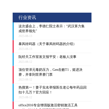
行业资讯
这次盛会上，李德仁院士表示：“武汉算力集
成世界领先”
2023-08-13
暴风转码器（关于暴风转码器的介绍）
2023-08-13
阮经天工作室发文报平安：老板人没事
2023-08-12
顶住管泽元毒奶压力，Gen击败T1，挺进决
赛，并拿到世界赛门票
2023-08-12
热搜第一！妻子实名举报医生老公每年药品回
扣十几万？官方回应！
2023-08-12
office2016专业增强版激活密钥激活工具