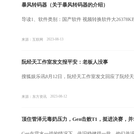
暴风转码器（关于暴风转码器的介绍）
导读1、软件类别：国产软件 视频转换软件大26378
2023-08-13
来源：互联网
阮经天工作室发文报平安：老板人没事
搜狐娱乐讯8月12日，阮经天工作室发文回应了阮经
2023-08-12
来源：东方资讯
顶住管泽元毒奶压力，Gen击败T1，挺进决赛，
Gen在背水一战的情况下，依旧稳健得一批，他们并