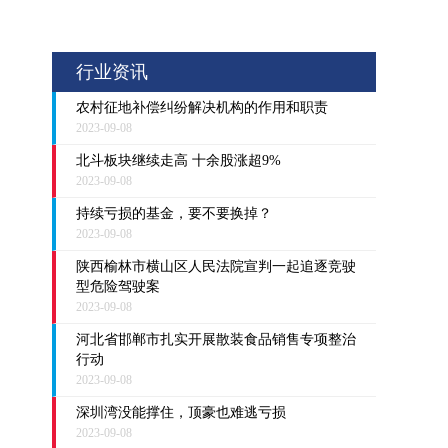
行业资讯
农村征地补偿纠纷解决机构的作用和职责
2023-09-08
北斗板块继续走高 十余股涨超9%
2023-09-08
持续亏损的基金，要不要换掉？
2023-09-08
陕西榆林市横山区人民法院宣判一起追逐竞驶
型危险驾驶案
2023-09-08
河北省邯郸市扎实开展散装食品销售专项整治
行动
2023-09-08
深圳湾没能撑住，顶豪也难逃亏损
2023-09-08