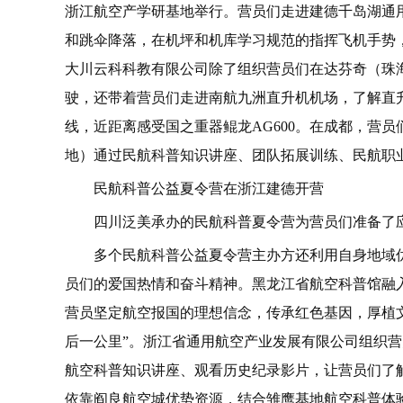
浙江航空产学研基地举行。营员们走进建德千岛湖通
和跳伞降落，在机坪和机库学习规范的指挥飞机手势
大川云科科教有限公司除了组织营员们在达芬奇（珠
驶，还带着营员们走进南航九洲直升机机场，了解直
线，近距离感受国之重器鲲龙AG600。在成都，营
地）通过民航科普知识讲座、团队拓展训练、民航职
民航科普公益夏令营在浙江建德开营
四川泛美承办的民航科普夏令营为营员们准备了
多个民航科普公益夏令营主办方还利用自身地域
员们的爱国热情和奋斗精神。黑龙江省航空科普馆融入
营员坚定航空报国的理想信念，传承红色基因，厚植
后一公里”。浙江省通用航空产业发展有限公司组织
航空科普知识讲座、观看历史纪录影片，让营员们了
依靠阎良航空城优势资源，结合雏鹰基地航空科普体