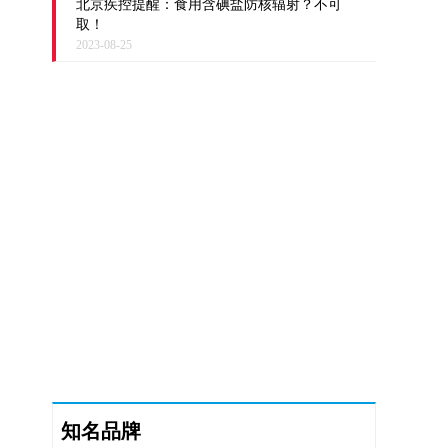
北京疾控提醒：食用含碘盐防核辐射？不可
取！
2023-08-25
知名品牌