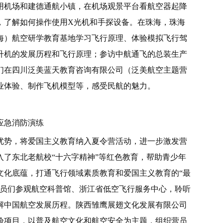
用机场和建德通航小镇，在机场观景平台看航空器起降
，了解如何操作使用X光机和手探设备。在珠海，珠海
海）航空研学教育基地学习飞行原理、体验模拟飞行驾
升机的发展历程和飞行原理；参访中航通飞的总装生产
员们在四川泛美蓝天教育咨询有限公司（泛美航空主题营
业体验、制作飞机模型等，感受民航的魅力。
应急消防演练
优势，将爱国主义教育纳入夏令营活动，进一步激发营
了东北老航校“十六字精神”等红色教育，帮助青少年
文化底蕴，打通飞行领域素质教育和爱国主义教育的“最
营员们参观航空科普馆、浙江省低空飞行服务中心，聆听
解中国航空发展历程。陕西雏鹰展翅文化发展有限公司
验项目，以普及航空文化和航空安全为主题，组织营员