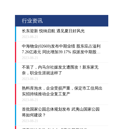
行业资讯
长东迎新 悦纳启航 遇见夏日好风光
2023-08-21
中海物业(02669)发布中期业绩 股东应占溢利
7.26亿港元 同比增加39.17% 拟派发中期股息
每股5.5港仙
2023-08-21
不装了，内马尔社媒发文遭围攻！新东家无
奈，职业生涯就这样了
2023-08-21
熟料库泡水，企业受损严重，保定市工信局出
实招持续推动企业复工复产
2023-08-21
首批国家公园总体规划发布 武夷山国家公园
将如何建设？
2023-08-21