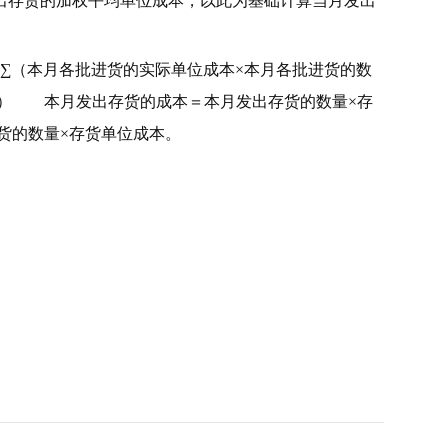
出存货的加权平均单位成本，以此为基础计算当月发出
∑（本月各批进货的实际单位成本×本月各批进货的数
和） 本月发出存货的成本＝本月发出存货的数量×存
货的数量×存货单位成本。