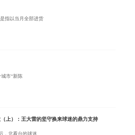
）
，是指以当月全部进货
个城市“新陈
意（上）：王大雷的坚守换来球迷的鼎力支持
势后，北看台的球迷