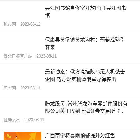
吴江图书馆自修室开放时间 吴江图书
馆
城市网
2023-08-12
保康县黄堡镇黄龙沟村：葡萄成熟引
客来
湖北日报客户端
2023-08-11
最新动态：俄方说挫败乌无人机袭击
企图 乌方说基辅遭俄军导弹袭击
新华网
2023-08-11
腾龙股份: 常州腾龙汽车零部件股份有
限公司关于收到上海证券交易所《关
于常州腾龙汽车零部件股份有限公司
证券之星
2023-08-11
向不特定对象发行可转换公司债券申
请文件的第二轮审核问询函》的公告
广西南宁将暴雨预警提升为红色