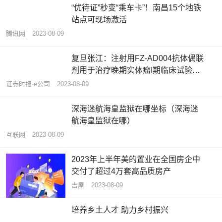
“优待证”秒变“乘车卡”！南昌15个地铁
站点可现场激活
腾讯网
2023-08-09
复旦张江：注射用FZ-AD004抗体偶联
剂用于治疗晚期实体瘤I期临床试验完
成首例受试者入组
证券时报·e公司
2023-08-09
深海迷航海皇监狱在哪坐标（深海迷
航海皇监狱在哪）
互联网
2023-08-09
2023年上半年美的置业在全国房企中
交付了超过4万套高品质房产
吉屋
2023-08-09
培养乡土人才 助力乡村振兴