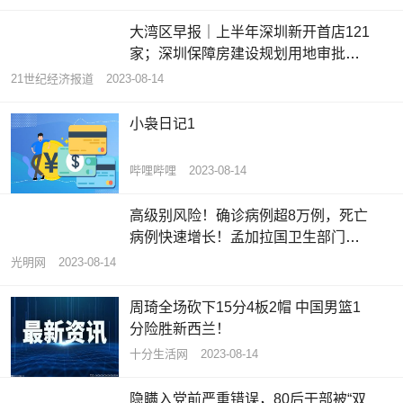
大湾区早报｜上半年深圳新开首店121
家；深圳保障房建设规划用地审批规
则公示
21世纪经济报道
2023-08-14
小袅日记1
哔哩哔哩
2023-08-14
高级别风险！确诊病例超8万例，死亡
病例快速增长！孟加拉国卫生部门通
报……
光明网
2023-08-14
周琦全场砍下15分4板2帽 中国男篮1
分险胜新西兰！
十分生活网
2023-08-14
隐瞒入党前严重错误，80后干部被“双