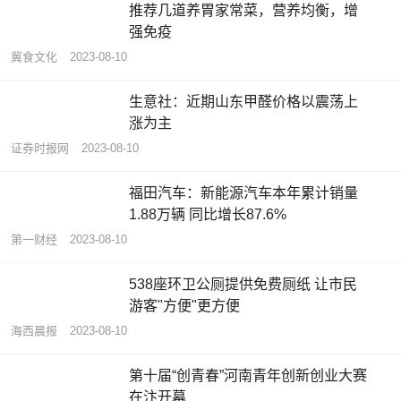
推荐几道养胃家常菜，营养均衡，增
强免疫
冀食文化
2023-08-10
生意社：近期山东甲醛价格以震荡上
涨为主
证券时报网
2023-08-10
福田汽车：新能源汽车本年累计销量
1.88万辆 同比增长87.6%
第一财经
2023-08-10
538座环卫公厕提供免费厕纸 让市民
游客"方便"更方便
海西晨报
2023-08-10
第十届“创青春”河南青年创新创业大赛
在汴开幕