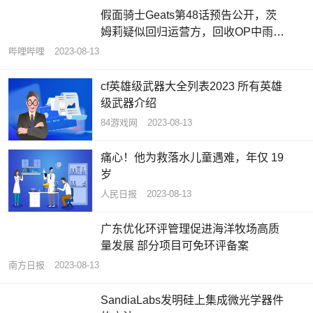
假面骑士Geats第48话预告公开，茨
姆莉疑似回归运营方，回收OP中雨中
对峙
哔哩哔哩
2023-08-13
cf英雄级武器大全列表2023 所有英雄
级武器介绍
84游戏网
2023-08-13
痛心！他为救落水儿童遇难，年仅 19
岁
人民日报
2023-08-13
广东优化环评管理促进海洋牧场高质
量发展 部分项目可免环评备案
南方日报
2023-08-13
SandiaLabs发明硅上集成微光学器件