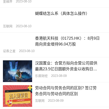
金融界
2023-08-10
蝴蝶结怎么系（具体怎么操作）
互联网
2023-08-10
香港航天科技（01725.HK）：8月9日
南向资金增持96.04万股
证券之星
2023-08-10
汉国置业：合营方拟向合营公司提供
最高23.5亿日圆额外资金以收购日本
物业
乐居财经
2023-08-09
劳动合同与劳务合同的区别? 签订劳
务合同与劳动合同的区别
互联网
2023-08-09