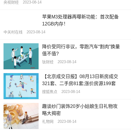
央视财经
2023-08-14
苹果M3处理器再曝新功能：首次配备
12GB内存！
中关村在线
2023-08-14
降价受同行非议，零跑汽车“割肉”换量
值不值?
钛财经
2023-08-14
【北京成交日报】08月13日新房成交
321套、二手房81套;涨价房源199套
搜狐焦点
2023-08-14
趣谈纱门装饰20岁小姑娘生日礼物攻
略大揭密
礼物网
2023-08-14