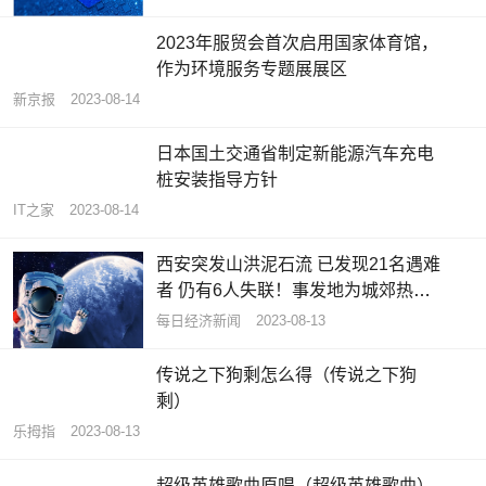
2023年服贸会首次启用国家体育馆，
作为环境服务专题展展区
新京报
2023-08-14
日本国土交通省制定新能源汽车充电
桩安装指导方针
IT之家
2023-08-14
西安突发山洪泥石流 已发现21名遇难
者 仍有6人失联！事发地为城郊热门
休闲地…
每日经济新闻
2023-08-13
传说之下狗剩怎么得（传说之下狗
剩）
乐拇指
2023-08-13
超级英雄歌曲原唱（超级英雄歌曲）