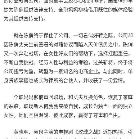
的创业教育公司，面对董事会绞尽心机的排挤，闺蜜律师李
捷为陈俏提供法律支持、全职妈妈柳楠借用既往的媒体经验
为其提供宣传支持。
就在陈俏终于保住了公司、一切看似好转之际，公司却
因陈俏丈夫生前签署的对赌协议而陷入天价债务之中，陈俏
又一次奔赴战场，在女性好友们的帮助下，选择扛起重任，
不断自我挑战、经历人性与利益的考验，过关斩将，终于将
公司扭亏为盈，转型为一家知名的电商企业。与此同时，单
身贵族李捷也成长为律所的合伙人，并收获了一份爱情。
全职妈妈柳楠重回职场，和丈夫互换角色，恢复了家庭
的裂痕。职场新人何蔓蔓突破自我，成长为独当一面的独立
女性。她们互相温暖、彼此成就，赢得了尊重和自由。
黄晓明、袁泉主演的电视剧《玫瑰之战》近期热播，引