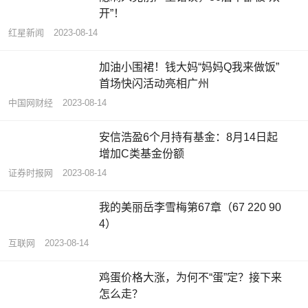
开”！
红星新闻
2023-08-14
加油小围裙！钱大妈“妈妈Q我来做饭”
首场快闪活动亮相广州
中国网财经
2023-08-14
安信浩盈6个月持有基金：8月14日起
增加C类基金份额
证券时报网
2023-08-14
我的美丽岳李雪梅第67章（67 220 90
4）
互联网
2023-08-14
鸡蛋价格大涨，为何不“蛋”定？接下来
怎么走？