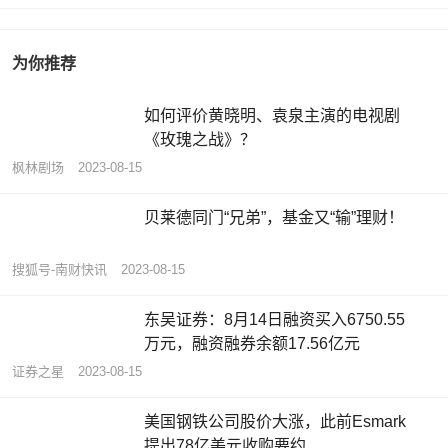
为你推荐
如何评价黄晓明、袁泉主演的电视剧
《玫瑰之战》？
枫林剧场
2023-08-15
贝莱德同门“兄弟”，基金又“输”理财！
搜狐号-南财快讯
2023-08-15
东吴证券：8月14日融资买入6750.55
万元，融资融券余额17.56亿元
证券之星
2023-08-15
美国钢铁公司股价大涨，此前Esmark
提出78亿美元收购要约