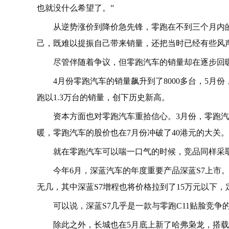
也就没什么希望了。”
从逆势涨价到降价急先锋，零跑在不到三个月内的
己，既难以提振自己带来销量，还把当时已经有些风
尽管伴随着争议，但零跑汽车的销量却在逐步回
4月份零跑汽车的销量飙升到了8000多台，5月
跑以1.3万台的销量，创下历史新高。
资本方面也对零跑汽车重拾信心。3月份，零跑汽
暖，零跑汽车的股价也在7月份冲破了40港元的大关。
就在零跑汽车可以喘一口气的时候，竞品同样采
今年6月，深蓝汽车的年度重要产品深蓝S7上市。
无几，其中深蓝S7增程也将价格拉到了15万元以下，定
可以说，深蓝S7几乎是一款与零跑C11贴脸竞争
除此之外，长城也在5月底上新了哈弗枭龙，搭载