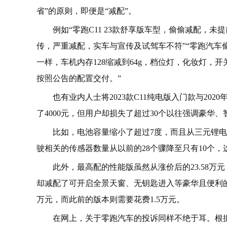
省”的原则，即便是“减配”。
例如“零跑C11 23款舒享版车型，偷偷减配，
传，严重减配，实车与宣传及试驾车不符”“零跑汽车
一样，车机内存128缩减到64g，档位灯，化妆灯，
按照公告的配置交付。”
也有业内人士将2023款C11纯电版入门款与20
了4000元，但用户却损失了超过30个以往强调豪华
比如，电池容量缩小了超过7度，而且从三元锂
驶相关的传感器数量从以前的28个骤降至只有10个
此外，最高配的性能版虽然从涨价后的23.58万元
却减配了可开启全景天窗、无钥匙进入等豪华且便利
万元，而此前的版本则需要花费1.5万元。
在网上，关于零跑汽车的投诉同样不绝于耳。根