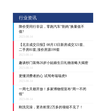
行业资讯
降价受同行非议，零跑汽车“割肉”换量值不
值?
2023-08-14
【北京成交日报】08月13日新房成交321套、
二手房81套;涨价房源199套
2023-08-14
趣谈纱门装饰20岁小姑娘生日礼物攻略大揭密
2023-08-14
更懂消费者的心 试驾奇瑞瑞虎9
2023-08-14
一周七天都开放！多家博物馆宣布“周一不闭
馆”
2023-08-14
刚洗完澡，更衣柜里2万多的项链不见了！