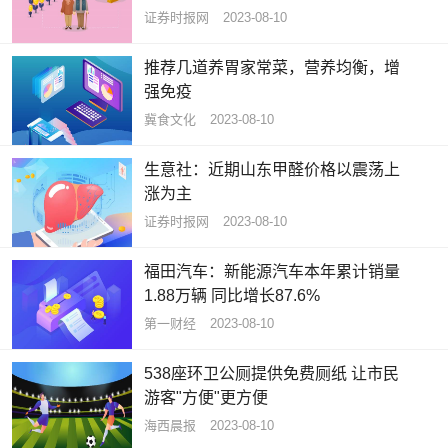
证券时报网
2023-08-10
推荐几道养胃家常菜，营养均衡，增
强免疫
冀食文化
2023-08-10
生意社：近期山东甲醛价格以震荡上
涨为主
证券时报网
2023-08-10
福田汽车：新能源汽车本年累计销量
1.88万辆 同比增长87.6%
第一财经
2023-08-10
538座环卫公厕提供免费厕纸 让市民
游客"方便"更方便
海西晨报
2023-08-10