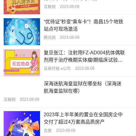
互联网
2023-08-09
“优待证”秒变“乘车卡”！南昌15个地铁
站点可现场激活
腾讯网
2023-08-09
复旦张江：注射用FZ-AD004抗体偶联
剂用于治疗晚期实体瘤I期临床试验完
成首例受试者入组
证券时报·e公司
2023-08-09
深海迷航海皇监狱在哪坐标（深海迷
航海皇监狱在哪）
互联网
2023-08-09
2023年上半年美的置业在全国房企中
交付了超过4万套高品质房产
吉屋
2023-08-09