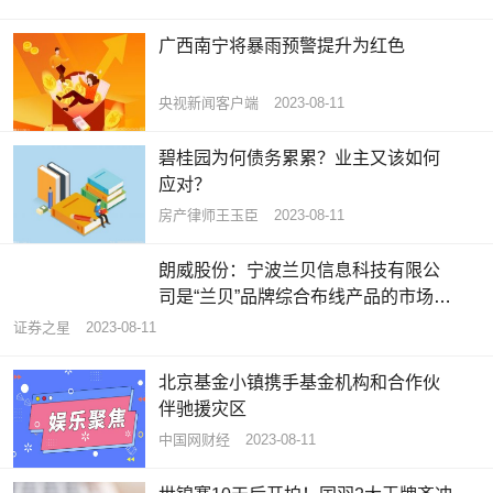
向不特定对象发行可转换公司债券申
请文件的第二轮审核问询函》的公告
广西南宁将暴雨预警提升为红色
央视新闻客户端
2023-08-11
碧桂园为何债务累累？业主又该如何
应对？
房产律师王玉臣
2023-08-11
朗威股份：宁波兰贝信息科技有限公
司是“兰贝”品牌综合布线产品的市场开
拓和销售平台
证券之星
2023-08-11
北京基金小镇携手基金机构和合作伙
伴驰援灾区
中国网财经
2023-08-11