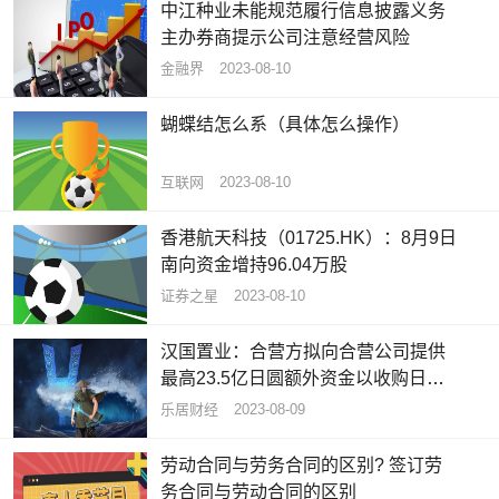
中江种业未能规范履行信息披露义务
主办券商提示公司注意经营风险
金融界
2023-08-10
蝴蝶结怎么系（具体怎么操作）
互联网
2023-08-10
香港航天科技（01725.HK）：8月9日
南向资金增持96.04万股
证券之星
2023-08-10
汉国置业：合营方拟向合营公司提供
最高23.5亿日圆额外资金以收购日本
物业
乐居财经
2023-08-09
劳动合同与劳务合同的区别? 签订劳
务合同与劳动合同的区别