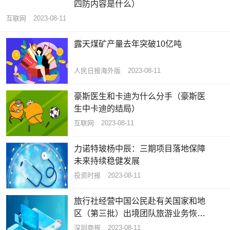
四防内容是什么）
互联网
2023-08-11
露天煤矿产量去年突破10亿吨
人民日报海外版
2023-08-11
豪斯医生和卡迪为什么分手（豪斯医
生中卡迪的结局）
互联网
2023-08-11
力诺特玻杨中辰：三期项目落地保障
未来持续稳健发展
投资时报
2023-08-11
旅行社经营中国公民赴有关国家和地
区（第三批）出境团队旅游业务恢复
跟团游国家扩展至138个
深圳商报
2023-08-11