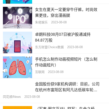
女生在夏天一定要穿牛仔裤，时尚效
果更佳，穿出漫画腿
朱佬娱乐
2023-08-08
卓朗科技08月07日被沪股通减持
84.87万股
东方财富Choice数据
2023-08-08
手机怎么制作动画视频短片（怎么制
作动画短片）
互联网
2023-08-08
金固股份获9家机构调研：目前，公司
在杭州市富阳区有阿凡达低碳车轮生
产线2条，产能200万只，都已经正常
同花顺iNews
2023-08-08
生产（附调研问答）
（军事·图文互动）特写：生命之桥