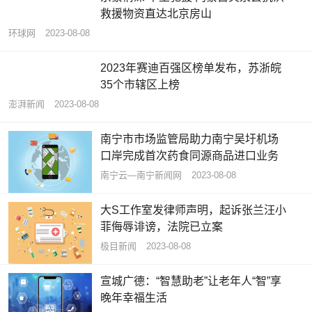
救援物资直达北京房山
环球网
2023-08-08
2023年赛迪百强区榜单发布，苏浙皖
35个市辖区上榜
澎湃新闻
2023-08-08
南宁市市场监管局助力南宁吴圩机场
口岸完成首次药食同源商品进口业务
南宁云—南宁新闻网
2023-08-08
大S工作室发律师声明，起诉张兰汪小
菲侮辱诽谤，法院已立案
极目新闻
2023-08-08
宣城广德：“智慧助老”让老年人“智”享
晚年幸福生活