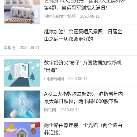
世锦赛10天后开拍！国羽2大王牌齐冲
第4冠，奥运冠军剑指大满贯！
刘姚尧的文字城堡
2023-08-11
继续加油！余嘉豪晒风景照：日落金
山之后一切都会更好的
直播吧
2023-08-11
数字经济又“布子” 万国数据加快扬帆
“出海”
中国新闻网
2023-08-11
A股三大指数均跌超2%，沪指创年内
最大单日跌幅，两市超4600股下跌
腾讯网
2023-08-11
两个路由器连接一个光猫（两个路由
器连接）