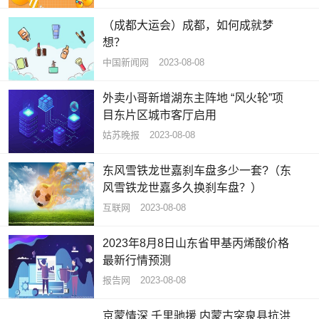
（成都大运会）成都，如何成就梦
想？
中国新闻网
2023-08-08
外卖小哥新增湖东主阵地 “风火轮”项
目东片区城市客厅启用
姑苏晚报
2023-08-08
东风雪铁龙世嘉刹车盘多少一套?（东
风雪铁龙世嘉多久换刹车盘？）
互联网
2023-08-08
2023年8月8日山东省甲基丙烯酸价格
最新行情预测
报告网
2023-08-08
京蒙情深 千里驰援 内蒙古突泉县抗洪