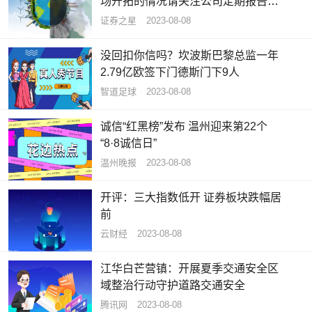
场开拓的情况请关注公司定期报告的
披露
证券之星
2023-08-08
没回扣你信吗？坎波斯巴黎总监一年
2.79亿欧签下门德斯门下9人
智道足球
2023-08-08
诚信“红黑榜”发布 温州迎来第22个
“8·8诚信日”
温州晚报
2023-08-08
开评：三大指数低开 证券板块跌幅居
前
云财经
2023-08-08
江华白芒营镇：开展夏季交通安全区
域整治行动守护道路交通安全
腾讯网
2023-08-08