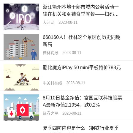
浙江衢州本地干部市域内公务活动一
律在机关和乡镇食堂就餐——扫码吃
食堂 节约新风来（干部状态新观察）
大河网
2023-08-11
668160人！桂林这个景区创历史同期
新高
桂林晚报
2023-08-11
酷比魔方iPlay 50 mini平板特价788元
中关村在线
2023-08-11
8月10日基金净值：富国互联科技股票
A最新净值2.1954，跌0.2%
证券之星
2023-08-11
夏季四防内容是什么（钢铁行业夏季