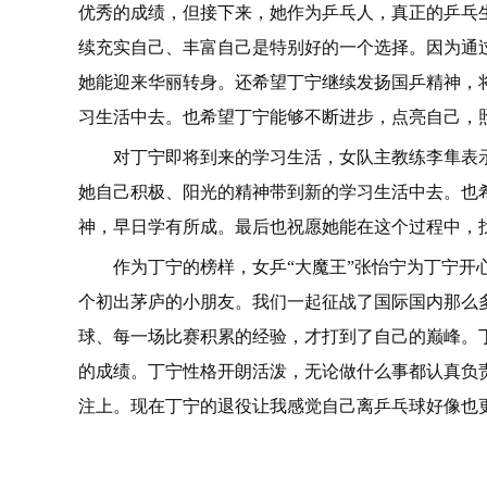
优秀的成绩，但接下来，她作为乒乓人，真正的乒乓
续充实自己、丰富自己是特别好的一个选择。因为通
她能迎来华丽转身。还希望丁宁继续发扬国乒
精神
，
习
生活中去。也希望丁宁能够不断进步，点亮自己，
对丁宁即将到来的学
习
生活，女队主教练李隼表
她自己积极、阳光的
精神
带到新的学
习
生活中去。也
神
，早日学有所成。最后也祝愿她能在这个过程中，
作为丁宁的榜样，女乒“大魔王”张怡宁为丁宁开
个初出茅庐的小朋友。我们一起征战了国际国内那么
球、每一场比赛积累的经验，才打到了自己的巅峰。
的成绩。丁宁
性
格开朗活泼，无论做什么事都认真负
注上。现在丁宁的退役让我感觉自己离乒乓球好像也更
关键词：
丁宁成北大新生
刘国梁送上寄语
学习