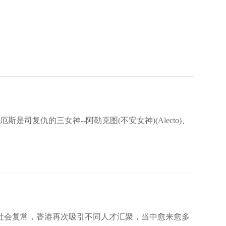
复仇的三女神--阿勒克图(不安女神)(Alecto)、
社会复常，香港再次吸引不同人才汇聚，当中愈来愈多