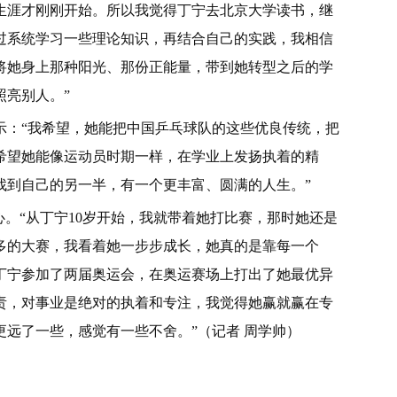
生涯才刚刚开始。所以我觉得丁宁去北京大学读书，继
过系统学
习
一些理论知识，再结合自己的实践，我相信
将她身上那种阳光、那份正能量，带到她转型之后的学
照亮别人。”
示：“我希望，她能把中国乒乓球队的这些优良传统，把
希望她能像运动员时期一样，在学业上发扬执着的
精
找到自己的另一半，有一个更丰富、圆满的人生。”
心。“从丁宁10岁开始，我就带着她打比赛，那时她还是
多的大赛，我看着她一步步成长，她真的是靠每一个
丁宁参加了两届奥运会，在奥运赛场上打出了她最优异
责，对事业是绝对的执着和专注，我觉得她赢就赢在专
远了一些，感觉有一些不舍。”（记者 周学帅）
之旅