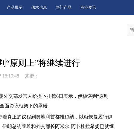
产品展示
供求信息
热门产品
商业资讯
判“原则上”将继续进行
 15:19:48
来源：
伊朗外交部发言人哈提卜扎德6日表示，伊核谈判“原则
题全面协议框架下的承诺。
带着真正的议程到奥地利首都维也纳，以就恢复履行伊
。伊朗总统莱希和外交部长阿米尔-阿卜杜拉希扬已就继