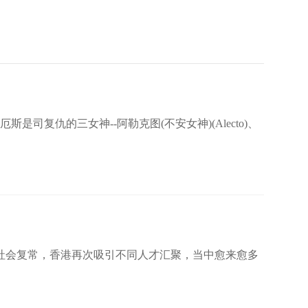
复仇的三女神--阿勒克图(不安女神)(Alecto)、
社会复常，香港再次吸引不同人才汇聚，当中愈来愈多